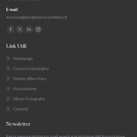
E-mail
enoconegliano@damacastellana.it
Ci puoi trovare su:
Facebook
X
Linkedin
Instagram
page
page
page
page
Link Utili
opens
opens
opens
opens
in
in
in
in
Homepage
new
new
new
new
Concorso Enologico
window
window
window
window
Veneto Wine Stars
Associazione
Album Fotografici
Contatti
Newsletter
Resta sempre informato sugli eventi e le iniziative dell’Associazione,